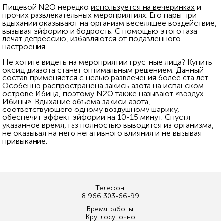
Пищевой N2O нередко
используется на вечеринках
и
прочих развлекательных мероприятиях. Его пары при
вдыхании оказывают на организм веселящее воздействие,
вызывая эйфорию и бодрость. С помощью этого газа
лечат депрессию, избавляются от подавленного
настроения.
Не хотите видеть на мероприятии грустные лица? Купить
оксид диазота станет оптимальным решением. Данный
состав применяется с целью развлечения более ста лет.
Особенно распространена закись азота на испанском
острове Ибица, поэтому N2O также называют «воздух
Ибицы». Вдыхание объема закиси азота,
соответствующего одному воздушному шарику,
обеспечит эффект эйфории на 10-15 минут. Спустя
указанное время, газ полностью выводится из организма,
не оказывая на него негативного влияния и не вызывая
привыкание.
Телефон:
8 966 303-66-99
Время работы:
Круглосуточно